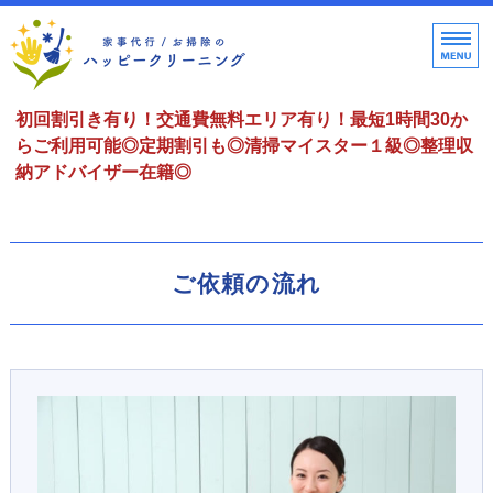
茅ヶ崎の家事代行サービス ハッ
初回割引き有り！交通費無料エリア有り！最短1時間30か
らご利用可能◎定期割引も◎清掃マイスター１級◎整理収
納アドバイザー在籍◎
ホーム
ご依頼の流れ
ご利用料金/案内
ご依頼の流れ
ご利用者様の声
お問い合わせ